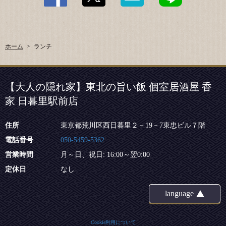
https://akaneya-nippori.owst.jp/lunches
お店情報をコピー
ホーム
ランチ
【大人の隠れ家】東北の旨い飯 個室居酒屋 香
閉じる
家 日暮里駅前店
住所
東京都荒川区西日暮里２－19－7東忠ビル７階
電話番号
050-5459-5362
営業時間
月～日、祝日: 16:00～翌0:00
定休日
なし
language
Cookie利用について