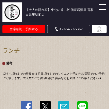
【大人の隠れ家】東北の旨い飯 個室居酒屋 香家
日暮里駅前店
050-5459-5362
空席確認・予約する
送る
ランチ
備考
12時～15時までの昼宴会は前日17時までのリクエスト予約かお電話でのご予約
にて承ります。大人数のご予約や時間外宴会などお気軽にご相談ください★
この店舗情報をシェアする
ランチ | 【大人の隠れ家】東北の旨い飯 個室居酒屋 香家 日
暮里駅前店
東京都荒川区西日暮里２－19－7東忠ビル７階